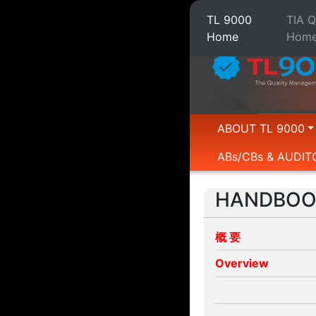
TL 9000
TIA 
Home
Hom
ABOUT TL 9000
ABs/CBs & AUDIT
HANDBOO
概 要
Overview