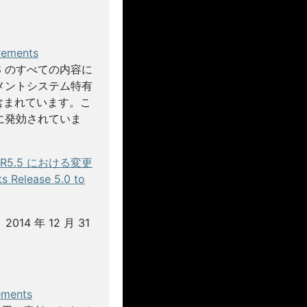
ments
008 のすべての内容に
メントシステム特有
含まれています。こ
 日に発効されていま
R5.5 における変更
 Release 5.0 to
014 年 12 月 31
ents