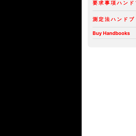
要 求 事 項 ハ ン ド
測 定 法 ハ ン ド ブ
Buy Handbooks