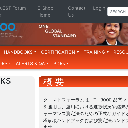
QuEST Forum
E-Shop
Contact
Login
e
Home
Us
HANDBOOKS
CERTIFICATION
TRAINING
RESO
ORS
ALERTS & QA
PDRs
KS
概 要
クエストフォーラムは、TL 9000 品質
を運用し、運用における進捗状況や結果
ォーマンス測定法のための正式なガイドとして
求事項ハンドブックおよび測定法ハンド
ます。