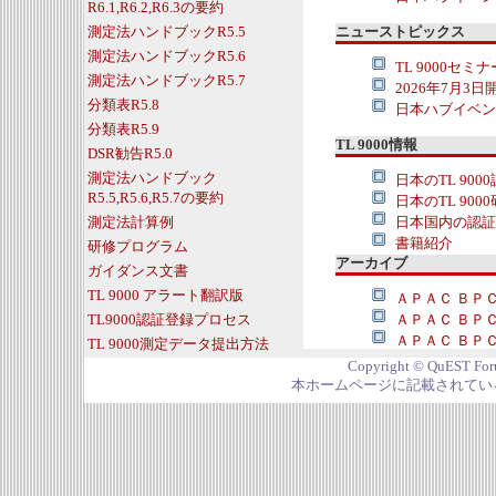
R6.1,R6.2,R6.3の要約
測定法ハンドブックR5.5
ニューストピックス
測定法ハンドブックR5.6
TL 9000セミ
測定法ハンドブックR5.7
2026年7月3日
分類表R5.8
日本ハブイベン
分類表R5.9
TL 9000情報
DSR勧告R5.0
測定法ハンドブック
日本のTL 900
R5.5,R5.6,R5.7の要約
日本のTL 900
測定法計算例
日本国内の認証
書籍紹介
研修プログラム
アーカイブ
ガイダンス文書
TL 9000 アラート翻訳版
ＡＰＡＣ ＢＰＣ
TL9000認証登録プロセス
ＡＰＡＣ ＢＰＣ
ＡＰＡＣ ＢＰ
TL 9000測定データ提出方法
Copyright © QuEST Foru
本ホームページに記載されてい