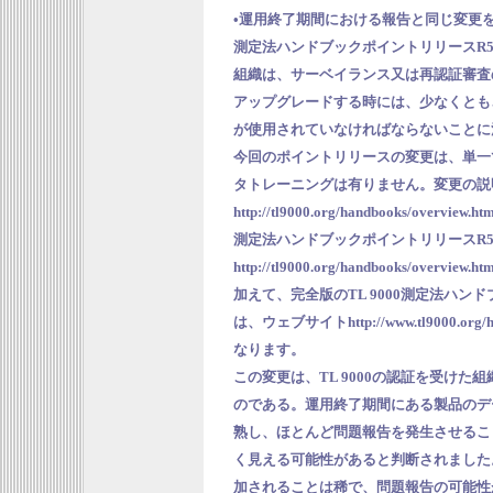
•運用終了期間における報告と同じ変更を反
測定法ハンドブックポイントリリースR5
組織は、サーベイランス又は再認証審査
アップグレードする時には、少なくとも
が使用されていなければならないことに
今回のポイントリリースの変更は、単一
タトレーニングは有りません。変更の説明は、
http://tl9000.org/handbooks/over
測定法ハンドブックポイントリリースR5.6の
http://tl9000.org/handbooks
加えて、完全版のTL 9000測定法ハン
は、ウェブサイトhttp://www.tl9000.org
なります。
この変更は、TL 9000の認証を受け
のである。運用終了期間にある製品のデ
熟し、ほとんど問題報告を発生させるこ
く見える可能性があると判断されました
加されることは稀で、問題報告の可能性