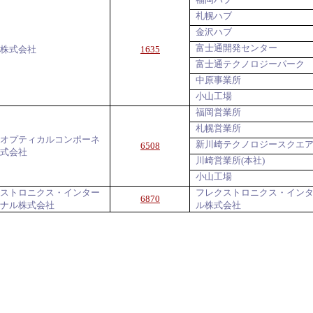
札幌ハブ
金沢ハブ
富士通開発センター
株式会社
1635
富士通テクノロジーパーク
中原事業所
小山工場
福岡営業所
札幌営業所
オプティカルコンポーネ
新川崎テクノロジースクエ
6508
式会社
川崎営業所(本社)
小山工場
ストロニクス・インター
フレクストロニクス・イン
6870
ナル株式会社
ル株式会社