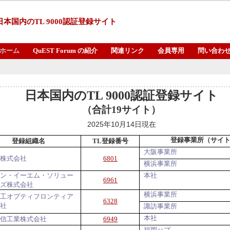
日本国内のTL 9000認証登録サイト
ホーム
QuEST Forum の紹介
関連リンク
会員専用
問い合わ
日本国内の
TL 9000
認証登録サイト
（合計
19
サイト）
年
月
日現在
2025
10
14
登録事業所（サイ
登録組織名
TL登録番号
大阪事業所
株式会社
6801
横浜事業所
ン・イーエム・ソリュー
本社
6961
ズ株式会社
横浜事業所
工オプティフロンティア
6328
社
諏訪事業所
本社
信工業株式会社
6949
福岡ハブ