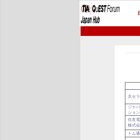
京セラ
ジャパ
ション
住友電
株式会
トム通